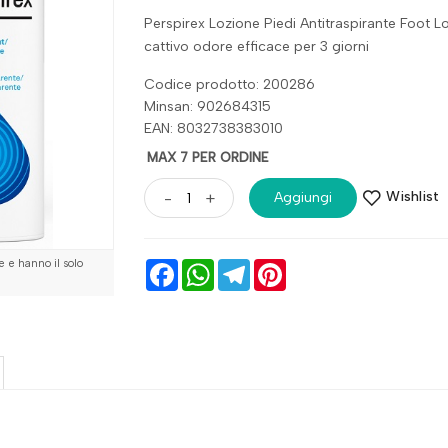
Perspirex Lozione Piedi Antitraspirante Foot Lo
cattivo odore efficace per 3 giorni
Codice prodotto: 200286
Minsan:
902684315
EAN: 8032738383010
MAX 7 PER ORDINE
Wishlist
-
+
Aggiungi
 e hanno il solo
Facebook
WhatsApp
Telegram
Pinterest