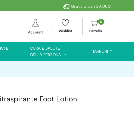
Gratis oltre i 39,00€
0
Wishlist
Carrello
Account
ICI E
CURA E SALUTE
MARCHI
DELLA PERSONA
itraspirante Foot Lotion