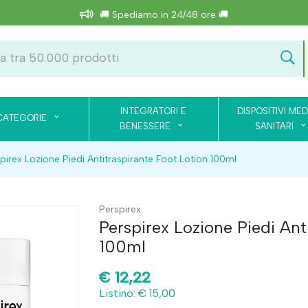
🚚 Spediamo in 24/48 ore 🚚
INTEGRATORI E
DISPOSITIVI MED
CATEGORIE
BENESSERE
SANITARI
pirex Lozione Piedi Antitraspirante Foot Lotion 100ml
Perspirex
Perspirex Lozione Piedi Ant
100ml
€
12,22
Listino: € 15,00