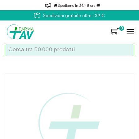
🚚 Spediamo in 24/48 ore 🚚
Spedizioni gratuite oltre i 39 €
0
Home
Catalogo
/
Viso
Abbate Gualtiero Provita Akne Crema 30ml