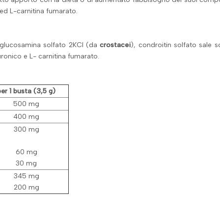
o ed L-carnitina fumarato.
 glucosamina solfato 2KCl (da
crostacei
), condroitin solfato sale s
aluronico e L- carnitina fumarato.
per 1 busta (3,5 g)
500 mg
400 mg
300 mg
60 mg
30 mg
345 mg
200 mg