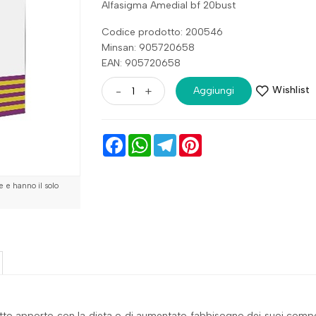
Alfasigma Amedial bf 20bust
Codice prodotto: 200546
Minsan:
905720658
EAN: 905720658
Wishlist
-
+
Aggiungi
Facebook
WhatsApp
Telegram
Pinterest
 e hanno il solo
 ridotto apporto con la dieta o di aumentato fabbisogno dei suoi comp