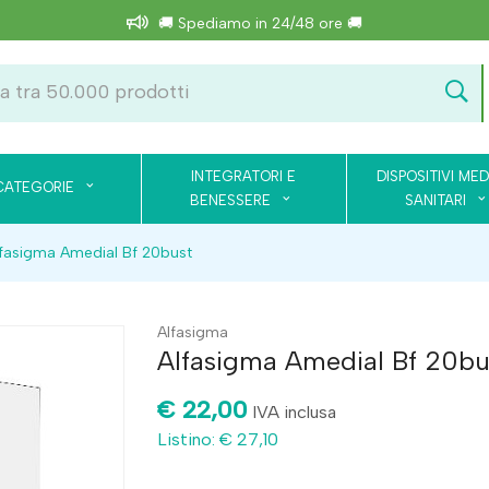
🚚 Spediamo in 24/48 ore 🚚
INTEGRATORI E
DISPOSITIVI MED
CATEGORIE
BENESSERE
SANITARI
fasigma Amedial Bf 20bust
Alfasigma
Alfasigma Amedial Bf 20bu
€ 22,00
IVA inclusa
Listino: € 27,10