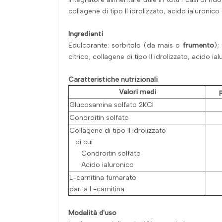
collagene di tipo II idrolizzato, acido ialuronic
Ingredienti
Edulcorante: sorbitolo (da mais o
frumento
);
citrico; collagene di tipo II idrolizzato, acido i
Caratteristiche nutrizionali
Valori medi
Glucosamina solfato 2KCl
Condroitin solfato
Collagene di tipo II idrolizzato
di cui
Condroitin solfato
Acido ialuronico
L-carnitina fumarato
pari a L-carnitina
Modalità d'uso