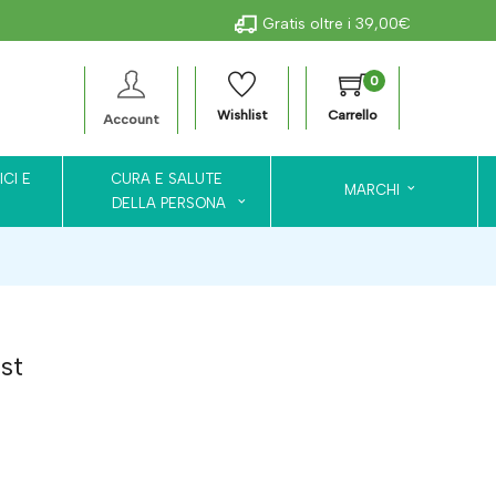
Gratis oltre i 39,00€
0
Wishlist
Carrello
Account
ICI E
CURA E SALUTE
MARCHI
DELLA PERSONA
st