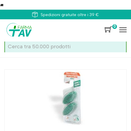
Spedizioni gratuite oltre i 39 €
0
Home
Catalogo
/
Cavo orale
/
Accessori per la pulizia dei denti
Alfasigma Tau Marin Taumarin Testina Ric M Magnum