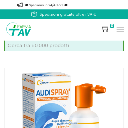
🚚 Spediamo in 24/48 ore 🚚
Spedizioni gratuite oltre i 39 €
0
Home
Catalogo
/
Orecchio
Audispray Junior 3-12 25ml