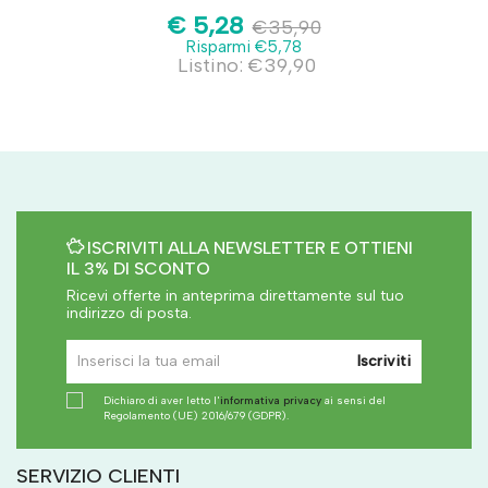
€ 5,28
€35,90
Risparmi €5,78
Listino: €39,90
ISCRIVITI ALLA NEWSLETTER E OTTIENI
IL 3% DI SCONTO
Ricevi offerte in anteprima direttamente sul tuo
indirizzo di posta.
Iscriviti
Dichiaro di aver letto l'
informativa privacy
ai sensi del
Regolamento (UE) 2016/679 (GDPR).
SERVIZIO CLIENTI