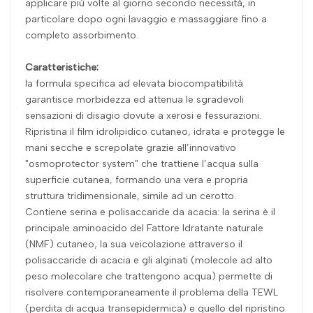
applicare più volte al giorno secondo necessità, in
particolare dopo ogni lavaggio e massaggiare fino a
completo assorbimento.
Caratteristiche:
la formula specifica ad elevata biocompatibilità
garantisce morbidezza ed attenua le sgradevoli
sensazioni di disagio dovute a xerosi e fessurazioni.
Ripristina il film idrolipidico cutaneo, idrata e protegge le
mani secche e screpolate grazie all’innovativo
"osmoprotector system" che trattiene l’acqua sulla
superficie cutanea, formando una vera e propria
struttura tridimensionale, simile ad un cerotto.
Contiene serina e polisaccaride da acacia: la serina è il
principale aminoacido del Fattore Idratante naturale
(NMF) cutaneo; la sua veicolazione attraverso il
polisaccaride di acacia e gli alginati (molecole ad alto
peso molecolare che trattengono acqua) permette di
risolvere contemporaneamente il problema della TEWL
(perdita di acqua transepidermica) e quello del ripristino