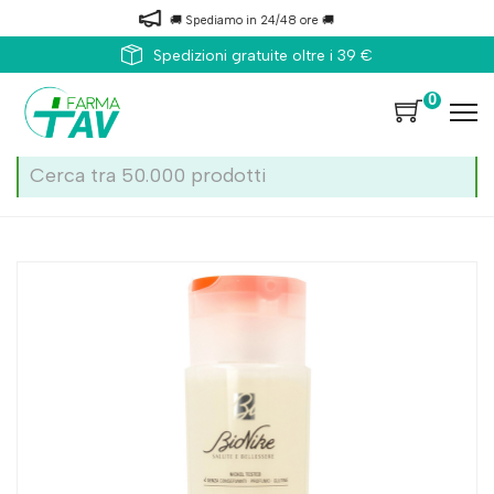
🚚 Spediamo in 24/48 ore 🚚
Spedizioni gratuite oltre i 39 €
0
Home
Catalogo
/
Corpo
/
Igiene corpo
Bionike Triderm Triderm Docciashampoo 400ml