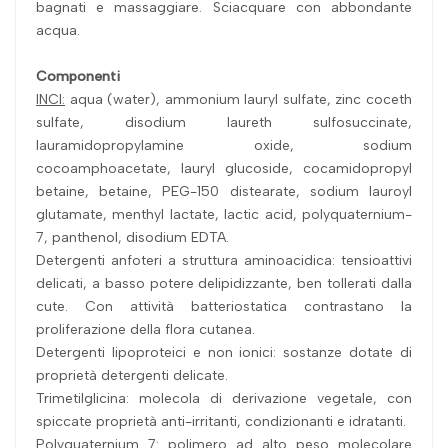
bagnati e massaggiare. Sciacquare con abbondante
acqua.
Componenti
INCI:
aqua (water), ammonium lauryl sulfate, zinc coceth
sulfate, disodium laureth sulfosuccinate,
lauramidopropylamine oxide, sodium
cocoamphoacetate, lauryl glucoside, cocamidopropyl
betaine, betaine, PEG-150 distearate, sodium lauroyl
glutamate, menthyl lactate, lactic acid, polyquaternium-
7, panthenol, disodium EDTA.
Detergenti anfoteri a struttura aminoacidica: tensioattivi
delicati, a basso potere delipidizzante, ben tollerati dalla
cute. Con attività batteriostatica contrastano la
proliferazione della flora cutanea.
Detergenti lipoproteici e non ionici: sostanze dotate di
proprietà detergenti delicate.
Trimetilglicina: molecola di derivazione vegetale, con
spiccate proprietà anti-irritanti, condizionanti e idratanti.
Polyquaternium 7: polimero ad alto peso molecolare