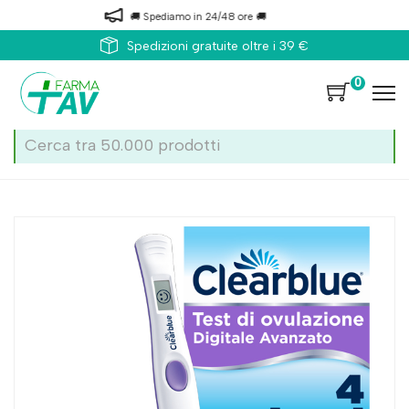
🚚 Spediamo in 24/48 ore 🚚
Spedizioni gratuite oltre i 39 €
0
Home
Catalogo
/
Gravidanza ed allattamento
/
Test ovulazione / gravidan
Clearblue Test Ovulazione Digitale Avanzato 10 stick