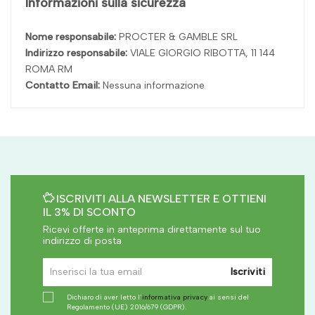
Informazioni sulla sicurezza
Nome responsabile:
PROCTER & GAMBLE SRL
Indirizzo responsabile:
VIALE GIORGIO RIBOTTA, 11 144
ROMA RM
Contatto Email:
Nessuna informazione
ISCRIVITI ALLA NEWSLETTER E OTTIENI
IL 3% DI SCONTO
Ricevi offerte in anteprima direttamente sul tuo
indirizzo di posta.
Iscriviti
Dichiaro di aver letto l'
informativa privacy
ai sensi del
Regolamento (UE) 2016/679 (GDPR).