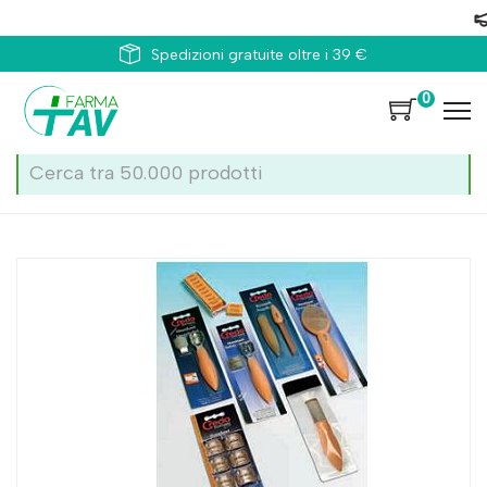
Spedizioni gratuite oltre i 39 €
0
Home
Catalogo
/
Uomo
/
Prodotti per la barba
Credo Stahlwarenfabrik Gmbh&co Credo Lame Sicurezza 6pz