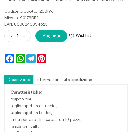
Credo Stahlwarenfabrik Gmbh&co Credo lame sicurezza 6pz
Codice prodotto: 200196
Minsan:
901735112
EAN: 8000246054623
Wishlist
-
+
Aggiungi
Facebook
WhatsApp
Telegram
Pinterest
Descrizione
Informazioni sulla spedizione
Caratteristiche:
disponibile:
tagliacapelli in astuccio;
tagliacapelli in blister;
lama per capelli, scatola da 10 pezzi;
raspa per calli;