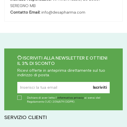
SEREGNO MB
Contatto Email:
info@desapharma.com
ISCRIVITI ALLA NEWSLETTER E OTTIENI
IL 3% DI SCONTO
Ricevi offerte in anteprima direttamente sul tuo
indirizzo di posta.
Iscriviti
Dichiaro di aver letto l'
informativa privacy
ai sensi del
Regolamento (UE) 2016/679 (GDPR).
SERVIZIO CLIENTI