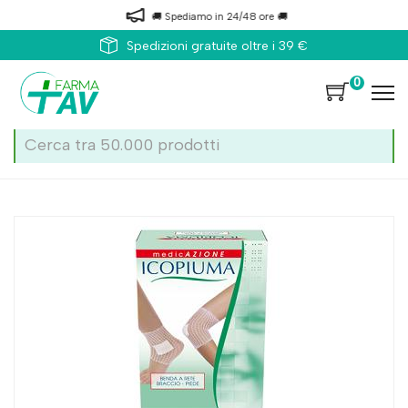
🚚 Spediamo in 24/48 ore 🚚
Spedizioni gratuite oltre i 39 €
0
Home
Catalogo
/
Medicazione
/
Bende e garze
Icopiuma Bende a rete braccio/piede calibro 4