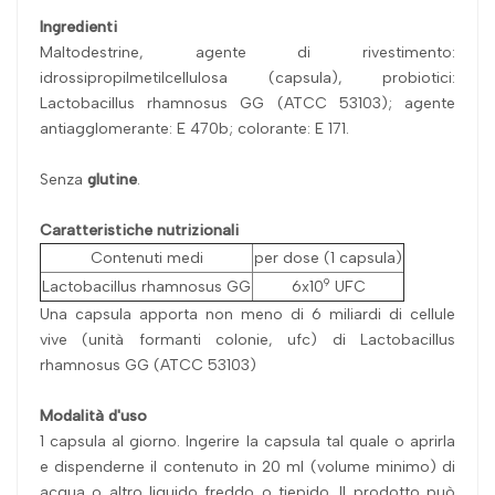
Ingredienti
Maltodestrine, agente di rivestimento:
idrossipropilmetilcellulosa (capsula), probiotici:
Lactobacillus rhamnosus GG (ATCC 53103); agente
antiagglomerante: E 470b; colorante: E 171.
Senza
glutine
.
Caratteristiche nutrizionali
Contenuti medi
per dose (1 capsula)
9
Lactobacillus rhamnosus GG
6x10
UFC
Una capsula apporta non meno di 6 miliardi di cellule
vive (unità formanti colonie, ufc) di Lactobacillus
rhamnosus GG (ATCC 53103)
Modalità d'uso
1 capsula al giorno. Ingerire la capsula tal quale o aprirla
e dispenderne il contenuto in 20 ml (volume minimo) di
acqua o altro liquido freddo o tiepido. Il prodotto può