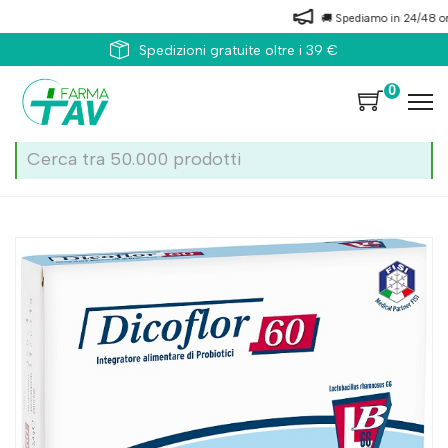
🚚 Spediamo in 24/48 ore 
Spedizioni gratuite oltre i 39 €
0
Home
Catalogo
/
Apparato digerente
/
Fermenti lattici
Dicoflor 60 20cps