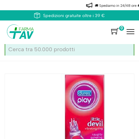
🚚 Spediamo in 24/48 ore 🚚
Spedizioni gratuite oltre i 39 €
0
Home
Catalogo
/
Contraccettivi
Durex Play Little Devil