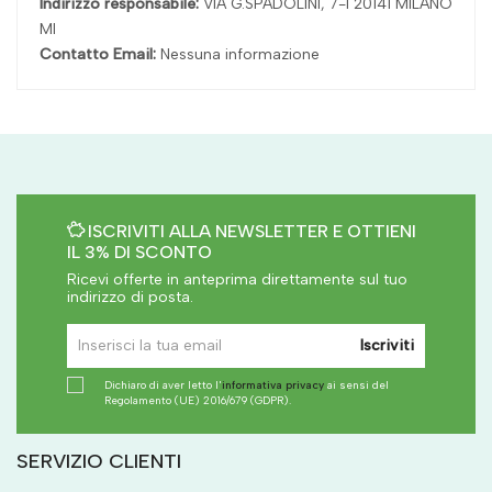
Indirizzo responsabile:
VIA G.SPADOLINI, 7-I 20141 MILANO
MI
Contatto Email:
Nessuna informazione
ISCRIVITI ALLA NEWSLETTER E OTTIENI
IL 3% DI SCONTO
Ricevi offerte in anteprima direttamente sul tuo
indirizzo di posta.
Iscriviti
Dichiaro di aver letto l'
informativa privacy
ai sensi del
Regolamento (UE) 2016/679 (GDPR).
SERVIZIO CLIENTI