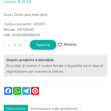
Listino: € 12,60
Durex Durex play little devil
Codice prodotto: 201039
Minsan:
921721268
EAN: 5038483988343
Wishlist
-
+
Aggiungi
Questo prodotto è detraibile
Ricordati di inserire il codice fiscale o la partita iva in fase di
registrazione per ricevere la fattura.
Facebook
WhatsApp
Telegram
Pinterest
Descrizione
Informazioni sulla spedizione