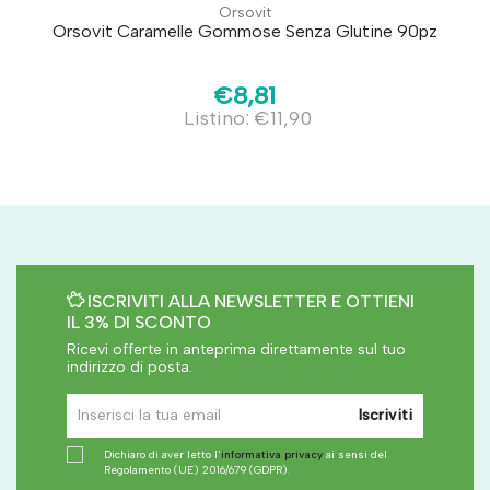
Orsovit
Orsovit Caramelle Gommose Senza Glutine 90pz
€8,81
Listino: €11,90
ISCRIVITI ALLA NEWSLETTER E OTTIENI
IL 3% DI SCONTO
Ricevi offerte in anteprima direttamente sul tuo
indirizzo di posta.
Iscriviti
Dichiaro di aver letto l'
informativa privacy
ai sensi del
Regolamento (UE) 2016/679 (GDPR).