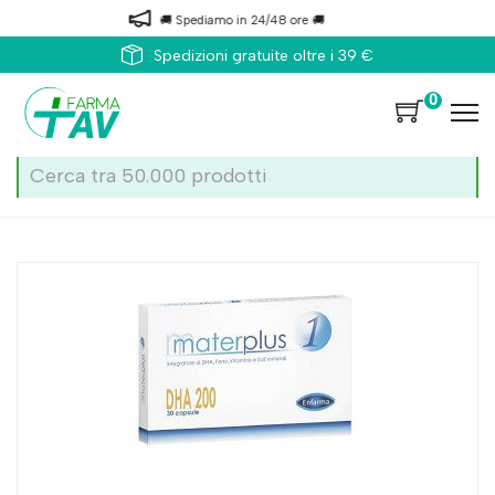
🚚 Spediamo in 24/48 ore 🚚
Spedizioni gratuite oltre i 39 €
0
Home
Catalogo
/
Enfarma Materplus 1 30cps