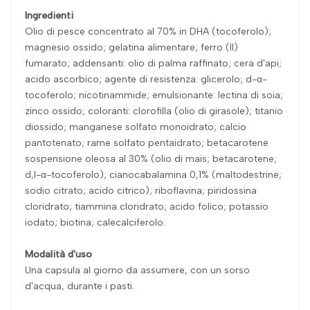
Ingredienti
Olio di pesce concentrato al 70% in DHA (tocoferolo);
magnesio ossido; gelatina alimentare; ferro (II)
fumarato; addensanti: olio di palma raffinato; cera d'api;
acido ascorbico; agente di resistenza: glicerolo; d-α-
tocoferolo; nicotinammide; emulsionante: lectina di soia;
zinco ossido; coloranti: clorofilla (olio di girasole); titanio
diossido; manganese solfato monoidrato; calcio
pantotenato; rame solfato pentaidrato; betacarotene
sospensione oleosa al 30% (olio di mais; betacarotene;
d,l-α-tocoferolo); cianocabalamina 0,1% (maltodestrine;
sodio citrato; acido citrico); riboflavina; piridossina
cloridrato; tiammina cloridrato; acido folico; potassio
iodato; biotina; calecalciferolo.
Modalità d'uso
Una capsula al giorno da assumere, con un sorso
d'acqua, durante i pasti.