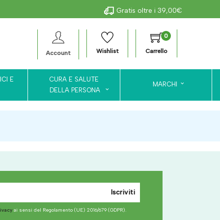
Gratis oltre i 39,00€
0
Wishlist
Carrello
Account
ICI E
CURA E SALUTE
MARCHI
DELLA PERSONA
Iscriviti
rivacy
ai sensi del Regolamento (UE) 2016/679 (GDPR).