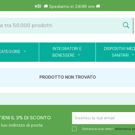
🚚 Spediamo in 24/48 ore 🚚
INTEGRATORI E
DISPOSITIVI MED
CATEGORIE
BENESSERE
SANITARI
PRODOTTO NON TROVATO
IENI IL 3% DI SCONTO
tuo indirizzo di posta.
Dichiaro di aver letto l'
informativa p