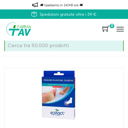
🚚 Spediamo in 24/48 ore 🚚
Spedizioni gratuite oltre i 39 €
0
Home
Catalogo
/
Epitact Cusc Dp L Epith 26 1pa