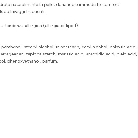
idrata naturalmente la pelle, donandole immediato comfort.
dopo lavaggi frequenti.
a tendenza allergica (allergia di tipo 1).
thenol, stearyl alcohol, triisostearin, cetyl alcohol, palmitic acid, st
carrageenan, tapioca starch, myristic acid, arachidic acid, oleic ac
ycol, phenoxyethanol, parfum.