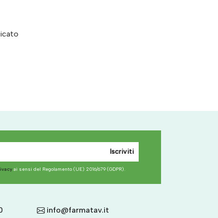
licato
Iscriviti
rivacy
ai sensi del Regolamento (UE) 2016/679 (GDPR).
0
info@farmatav.it