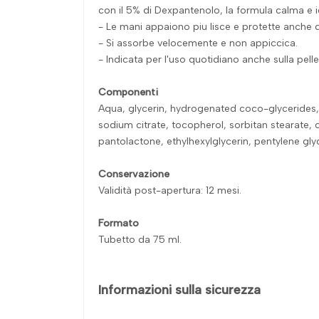
con il 5% di Dexpantenolo, la formula calma e 
- Le mani appaiono piu lisce e protette anche 
- Si assorbe velocemente e non appiccica.
- Indicata per l'uso quotidiano anche sulla pelle 
Componenti
Aqua, glycerin, hydrogenated coco-glycerides, pan
sodium citrate, tocopherol, sorbitan stearate, 
pantolactone, ethylhexylglycerin, pentylene gl
Conservazione
Validità post-apertura: 12 mesi.
Formato
Tubetto da 75 ml.
Informazioni sulla sicurezza