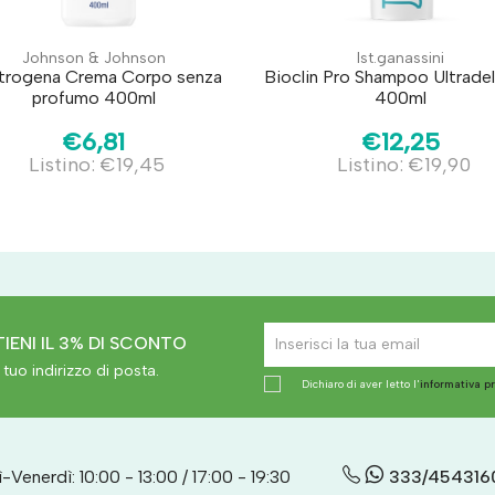
Johnson & Johnson
Ist.ganassini
trogena Crema Corpo senza
Bioclin Pro Shampoo Ultrade
profumo 400ml
400ml
€6,81
€12,25
Listino: €19,45
Listino: €19,90
IENI IL 3% DI SCONTO
tuo indirizzo di posta.
Dichiaro di aver letto l'
informativa p
-Venerdì: 10:00 - 13:00 / 17:00 - 19:30
333/454316