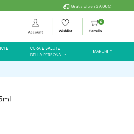
Gratis oltre i 39,00€
0
Wishlist
Carrello
Account
ICI E
CURA E SALUTE
MARCHI
DELLA PERSONA
5ml