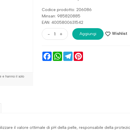
Codice prodotto: 206086
Minsan:
985820885
EAN: 4005800631542
Wishlist
-
+
Aggiungi
Facebook
WhatsApp
Telegram
Pinterest
 e hanno il solo
zzare il valore ottimale di pH della pelle, responsabile della protezio