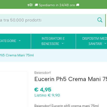
🚚 Spediamo in 24/48 ore 🚚
INTEGRATORI E
DISPOSITIVI MED
CATEGORIE
BENESSERE
SANITARI
 Ph5 Crema Mani 75ml
Beiersdorf
Eucerin Ph5 Crema Mani 7
€
4,95
Listino: € 9,90
Beiersdorf Eucerin ph5 crema mani 75ml