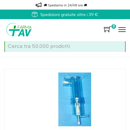
🚚 Spediamo in 24/48 ore 🚚
Spedizioni gratuite oltre i 39 €
0
Home
Catalogo
/
Naso
Farmacare Makr Ampolla Aerosol Tipo 2