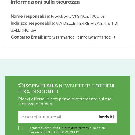
Informazioni sulla sicurezza
Nome responsabile:
FARMARICCI SINCE 1905 Srl
Indirizzo responsabile:
VIA DELLE TERRE RISAIE 4 84131
SALERNO SA
Contatto Email:
info@farmaricci.it info@farmaricci.it
ISCRIVITI ALLA NEWSLETTER E OTTIENI
IL 3% DI SCONTO
Ricevi offerte in anteprima direttamente sul tuo
indirizzo di posta.
Iscriviti
Dichiaro di aver letto l'
informativa privacy
ai sensi del
Regolamento (UE) 2016/679 (GDPR).