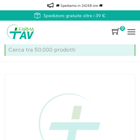
🚚 Spediamo in 24/48 ore 🚚
Spedizioni gratuite oltre i 39 €
0
Home
Catalogo
/
Ortopedici
/
Articoli contenitivi
Farmaricci Since 1905 Sospensorio Madapolam 03