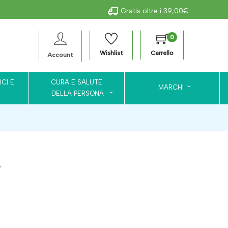
Gratis oltre i 39,00€
0
Wishlist
Carrello
Account
ICI E
CURA E SALUTE
MARCHI
DELLA PERSONA
r