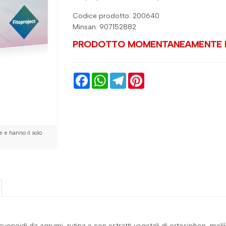
Codice prodotto: 200640
Minsan:
907152882
PRODOTTO MOMENTANEAMENTE N
Facebook
WhatsApp
Telegram
Pinterest
 e hanno il solo
avonoidi da agrumi, rutina e con estratti vegetali di ortosiphon, melil