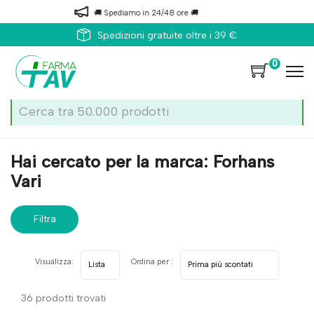
🚚 Spediamo in 24/48 ore 🚚
Spedizioni gratuite oltre i 39 €
0
Home
Marche parafarmaci
Forhans Vari
Hai cercato per la marca: Forhans
Vari
Filtra
risultati
Visualizza:
Ordina per :
36 prodotti trovati