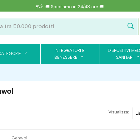
🚚 Spediamo in 24/48 ore 🚚
INTEGRATORI E
DISPOSITIVI MED
CATEGORIE
BENESSERE
SANITARI
hwol
Visualizza:
Gehwol