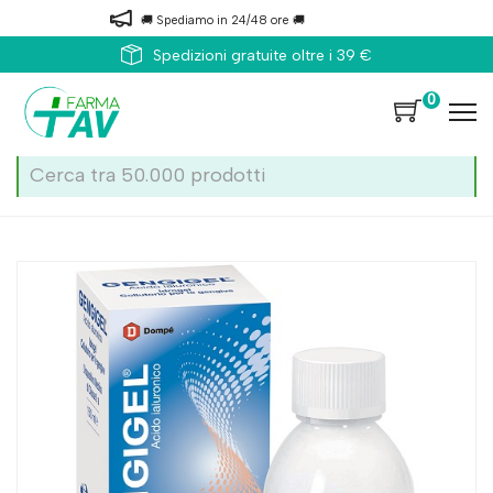
🚚 Spediamo in 24/48 ore 🚚
Spedizioni gratuite oltre i 39 €
0
Home
Catalogo
/
Patologie di bocca e labbra
Gengigel Idrogel Collut 150ml