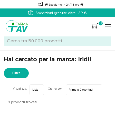
🚚 Spediamo in 24/48 ore 🚚
Spedizioni gratuite oltre i 39 €
0
Home
Marche parafarmaci
Iridil
Hai cercato per la marca: Iridil
Filtra
risultati
Visualizza:
Ordina per :
8 prodotti trovati