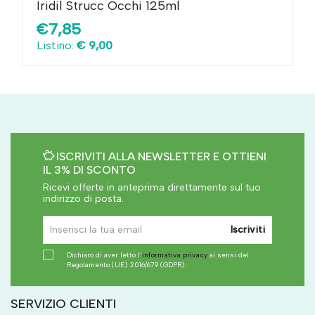
Iridil Strucc Occhi 125ml
€7,85
Listino:
€ 9,00
ISCRIVITI ALLA NEWSLETTER E OTTIENI
IL 3% DI SCONTO
Ricevi offerte in anteprima direttamente sul tuo
indirizzo di posta.
Iscriviti
Dichiaro di aver letto l'
informativa privacy
ai sensi del
Regolamento (UE) 2016/679 (GDPR).
SERVIZIO CLIENTI