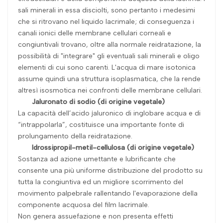
sali minerali in essa disciolti, sono pertanto i medesimi
che si ritrovano nel liquido lacrimale; di conseguenza i
canali ionici delle membrane cellulari corneali e
congiuntivali trovano, oltre alla normale reidratazione, la
possibilità di "integrare" gli eventuali sali minerali e oligo
elementi di cui sono carenti. L'acqua di mare isotonica
assume quindi una struttura isoplasmatica, che la rende
altresì isosmotica nei confronti delle membrane cellulari.
Jaluronato di sodio (di origine vegetale)
La capacità dell’acido jaluronico di inglobare acqua e di
“intrappolarla”, costituisce una importante fonte di
prolungamento della reidratazione.
Idrossipropil-metil-cellulosa (di origine vegetale)
Sostanza ad azione umettante e lubrificante che
consente una più uniforme distribuzione del prodotto su
tutta la congiuntiva ed un migliore scorrimento del
movimento palpebrale rallentando l'evaporazione della
componente acquosa del film lacrimale.
Non genera assuefazione e non presenta effetti