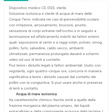
Dispositivo medico CE 0123, sterile.
Soluzione isotonica e sterile di acqua di mare delle
Cinque Terre, indicata nei casi di ipersensibilità oculare
con irritazione, arrossamento, bruciore, prurito,
sensazione di corpi estranei nell'occhio e in seguito a
lacrimazione ed affaticamento indotti da fattori esterni
quali: esposizione al vento e a raggi solari, polveri, smog,
pollini, fumi, salsedine, caldo secco, ambienti
climatizzati, permanenza prolungata davanti a schermi
video ed uso di lenti a contatto.
Può lenire i disturbi legati a fattori ambientali. Usato con
regolarità, ogni quattro-cinque ore, concorre in maniera
significativa a lenire i disturbi causati dal contatto dei
pollini con la congiuntiva. Si può usare anche in presenza
di lenti a contatto.
Acqua di mare isotonica
Ha caratteristiche chimico-fisiche simili a quelle della
frazione inorganica del plasma umano, dei liquidi
extracellulari e della componente acquosa della lacrima. I