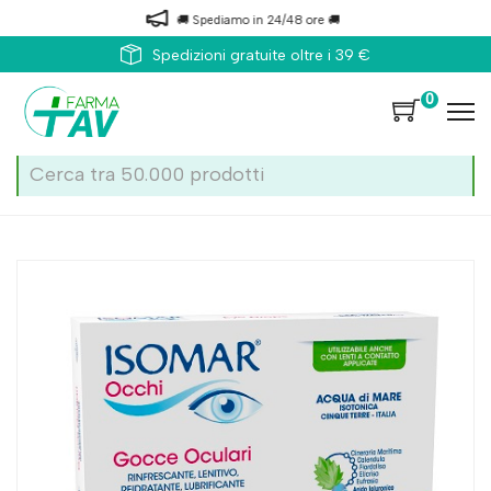
🚚 Spediamo in 24/48 ore 🚚
Spedizioni gratuite oltre i 39 €
0
Home
Catalogo
/
Occhi
/
Preparati occhi
Isomar Occhi Ai 0,2% 15fl