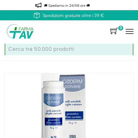
🚚 Spediamo in 24/48 ore 🚚
Spedizioni gratuite oltre i 39 €
0
Home
Catalogo
/
Corpo
Judifarm Oziderm Polvere 75g