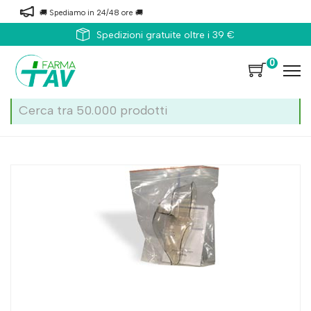
🚚 Spediamo in 24/48 ore 🚚
Spedizioni gratuite oltre i 39 €
0
Home
Catalogo
/
Naso
Markos Mefar Maschera Aerosol Ad 472009