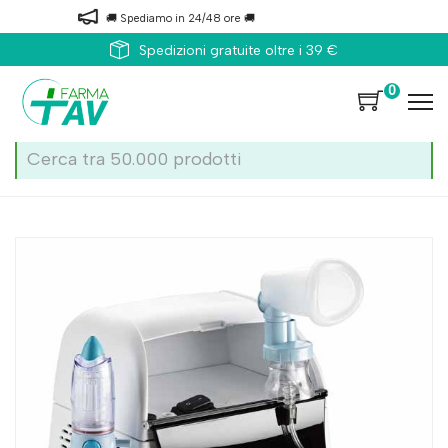
🚚 Spediamo in 24/48 ore 🚚
Spedizioni gratuite oltre i 39 €
0
Home
Catalogo
/
Naso
Aerosol Nebula M2000+maschera+rinowash