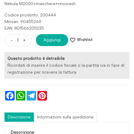
Nebula M2000+maschera+rinowash
Codice prodotto: 200444
Minsan:
904552611
EAN: 8015662011235
Wishlist
-
+
Aggiungi
Questo prodotto è detraibile
Ricordati di inserire il codice fiscale o la partita iva in fase di
registrazione per ricevere la fattura.
Facebook
WhatsApp
Telegram
Pinterest
Descrizione
Informazioni sulla spedizione
Descrizione