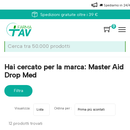
🚚 Spediamo in 24/48 ore 
Spedizioni gratuite oltre i 39 €
0
Home
Marche parafarmaci
Master Aid Drop Med
Hai cercato per la marca: Master Aid
Drop Med
Filtra
risultati
Visualizza:
Ordina per :
12 prodotti trovati