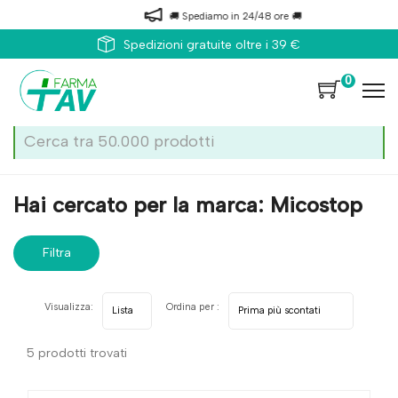
🚚 Spediamo in 24/48 ore 🚚
Spedizioni gratuite oltre i 39 €
0
Home
Marche parafarmaci
Micostop
Hai cercato per la marca: Micostop
Filtra
risultati
Visualizza:
Ordina per :
5 prodotti trovati