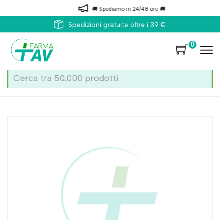
🚚 Spediamo in 24/48 ore 🚚
Spedizioni gratuite oltre i 39 €
0
Home
Catalogo
/
Autodiagnostici
Moretti Manometro Sfigmo Aner Ric