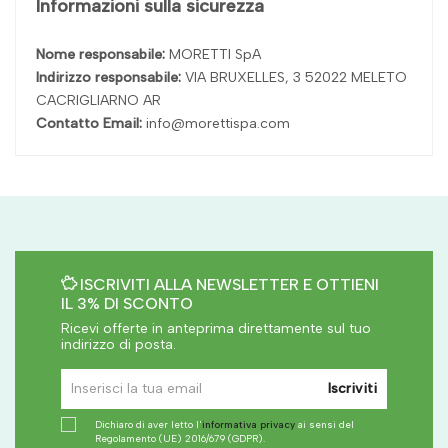
Informazioni sulla sicurezza
Nome responsabile:
MORETTI SpA
Indirizzo responsabile:
VIA BRUXELLES, 3 52022 MELETO
CACRIGLIARNO AR
Contatto Email:
info@morettispa.com
ISCRIVITI ALLA NEWSLETTER E OTTIENI
IL 3% DI SCONTO
Ricevi offerte in anteprima direttamente sul tuo
indirizzo di posta.
Iscriviti
Dichiaro di aver letto l'
informativa privacy
ai sensi del
Regolamento (UE) 2016/679 (GDPR).