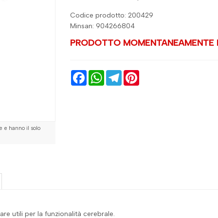
Codice prodotto: 200429
Minsan:
904266804
PRODOTTO MOMENTANEAMENTE N
Facebook
WhatsApp
Telegram
Pinterest
 e hanno il solo
re utili per la funzionalità cerebrale.