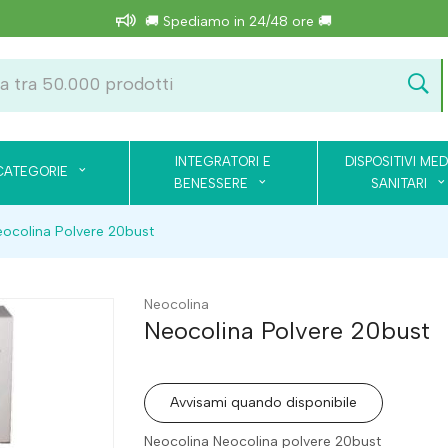
🚚 Spediamo in 24/48 ore 🚚
INTEGRATORI E
DISPOSITIVI MED
CATEGORIE
BENESSERE
SANITARI
ocolina Polvere 20bust
Neocolina
Neocolina Polvere 20bust
Avvisami quando disponibile
Neocolina Neocolina polvere 20bust