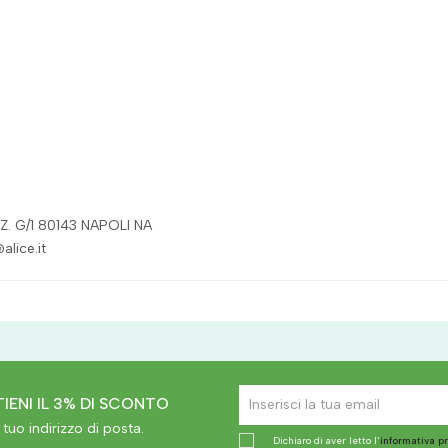
Z. G/1 80143 NAPOLI NA
alice.it
IENI IL 3% DI SCONTO
tuo indirizzo di posta.
Dichiaro di aver letto l'
informativa p