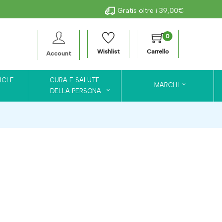
Gratis oltre i 39,00€
0
Wishlist
Carrello
Account
ICI E
CURA E SALUTE
MARCHI
DELLA PERSONA