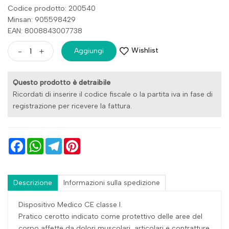
Codice prodotto: 200540
Minsan:
905598429
EAN: 8008843007738
Wishlist
-
+
Aggiungi
Questo prodotto è detraibile
Ricordati di inserire il codice fiscale o la partita iva in fase di
registrazione per ricevere la fattura.
Facebook
WhatsApp
Telegram
Pinterest
Descrizione
Informazioni sulla spedizione
Dispositivo Medico CE classe I.
Pratico cerotto indicato come protettivo delle aree del
corpo affette da dolori muscolari, articolari e contratture