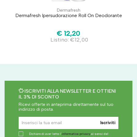
Dermafresh
Dermafresh Ipersudorazione Roll On Deodorante
€ 12,20
Listino: €12,00
ISCRIVITI ALLA NEWSLETTER E OTTIENI
IL 3% DI SCONTO
Ricevi offerte in anteprima direttamente sul tuo
indirizzo di posta.
Iscriviti
Dichiaro di aver letto l'
informativa privacy
ai sensi del