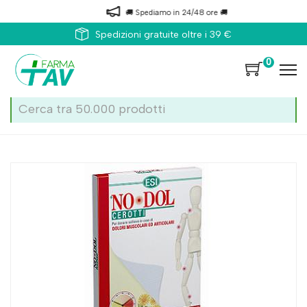
🚚 Spediamo in 24/48 ore 🚚
Spedizioni gratuite oltre i 39 €
0
Home
Catalogo
/
Medicazione
/
Cerotti
No Dol Esi No Dol 5 Cerotti