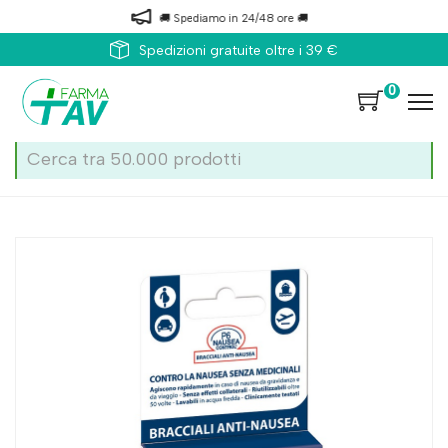
🚚 Spediamo in 24/48 ore 🚚
Spedizioni gratuite oltre i 39 €
0
Home
Catalogo
/
Cinetosi
P6 Nausea Control P6 Nausea Control Bracciale Ad