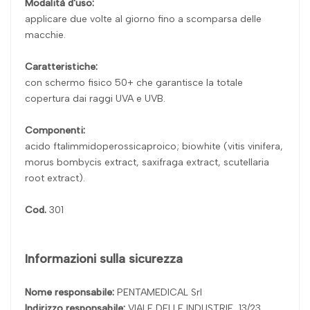
Modalità d'uso:
applicare due volte al giorno fino a scomparsa delle
macchie.
Caratteristiche:
con schermo fisico 50+ che garantisce la totale
copertura dai raggi UVA e UVB.
Componenti:
acido ftalimmidoperossicaproico; biowhite (vitis vinifera,
morus bombycis extract, saxifraga extract, scutellaria
root extract).
Cod.
301
Informazioni sulla sicurezza
Nome responsabile:
PENTAMEDICAL Srl
Indirizzo responsabile:
VIALE DELLE INDUSTRIE, 13/23