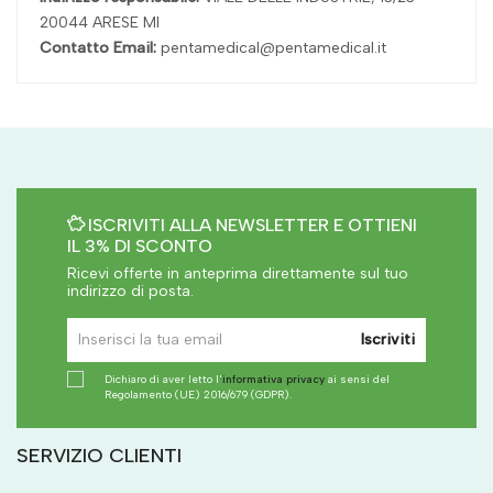
20044 ARESE MI
Contatto Email:
pentamedical@pentamedical.it
ISCRIVITI ALLA NEWSLETTER E OTTIENI
IL 3% DI SCONTO
Ricevi offerte in anteprima direttamente sul tuo
indirizzo di posta.
Iscriviti
Dichiaro di aver letto l'
informativa privacy
ai sensi del
Regolamento (UE) 2016/679 (GDPR).
SERVIZIO CLIENTI