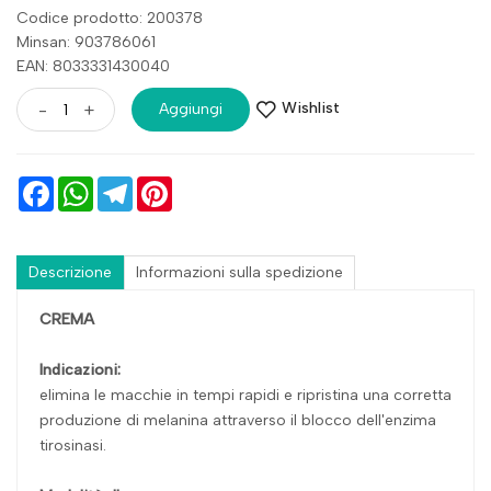
Codice prodotto: 200378
Minsan:
903786061
EAN: 8033331430040
Wishlist
-
+
Aggiungi
Facebook
WhatsApp
Telegram
Pinterest
Descrizione
Informazioni sulla spedizione
CREMA
Indicazioni:
elimina le macchie in tempi rapidi e ripristina una corretta
produzione di melanina attraverso il blocco dell'enzima
tirosinasi.