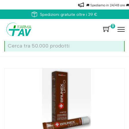
🚚 Spediamo in 24/48 ore 🚚
Spedizioni gratuite oltre i 39 €
0
Home
Catalogo
/
Viso
Pentamedical Brunex Urto Crema 30ml