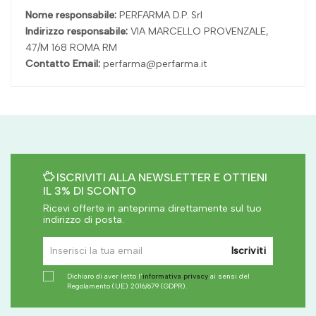
Nome responsabile:
PERFARMA D.P. Srl
Indirizzo responsabile:
VIA MARCELLO PROVENZALE,
47/M 168 ROMA RM
Contatto Email:
perfarma@perfarma.it
ISCRIVITI ALLA NEWSLETTER E OTTIENI
IL 3% DI SCONTO
Ricevi offerte in anteprima direttamente sul tuo
indirizzo di posta.
Iscriviti
Dichiaro di aver letto l'
informativa privacy
ai sensi del
Regolamento (UE) 2016/679 (GDPR).