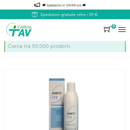
🚚 Spediamo in 24/48 ore 🚚
Spedizioni gratuite oltre i 39 €
0
Home
Catalogo
/
Corpo
/
Igiene corpo
Perfarma D.p. Anfo 3 200ml