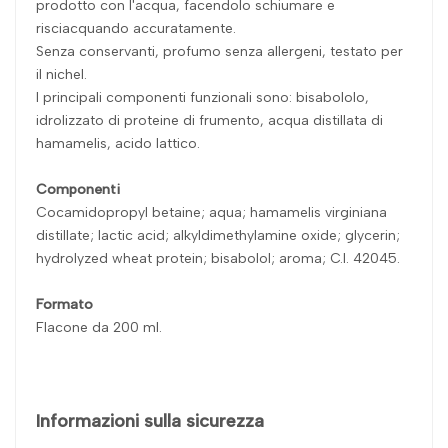
prodotto con l'acqua, facendolo schiumare e
risciacquando accuratamente.
Senza conservanti, profumo senza allergeni, testato per
il nichel.
I principali componenti funzionali sono: bisabololo,
idrolizzato di proteine di frumento, acqua distillata di
hamamelis, acido lattico.
Componenti
Cocamidopropyl betaine; aqua; hamamelis virginiana
distillate; lactic acid; alkyldimethylamine oxide; glycerin;
hydrolyzed wheat protein; bisabolol; aroma; C.I. 42045.
Formato
Flacone da 200 ml.
Informazioni sulla sicurezza