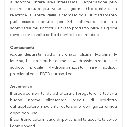
a ricoprire l'intera area interessata. L'applicazione può
essere ripetuta più volte al giorno (tre-quattro) in
relazione all'entità della sintomatologia. Il trattamento
può essere ripetuto per 34 settimane fino alla
scomparsa dei sintomi. L'utilizzo protratto oltre 30 giorni
deve essere svolto sotto il controllo del medico.
Componenti
Acqua depurata, sodio ialuronato, glicina, l-prolina, l-
leucina, l-lisina cloridrato, metile 4-idrossibenzoato sale
sodico, propile 4-idrossibenzoato sale sodico,
propilenglicole, EDTA tetrasodico.
Avvertenze
Il prodotto non tende ad otturare l'erogatore, è tuttavia
buona norma allontanare residui di prodotto
dall'applicatore mediante detersione con garza umida
dopo ogni uso.
È controindicato in caso di ipersensibilità accertata verso
i componenti.