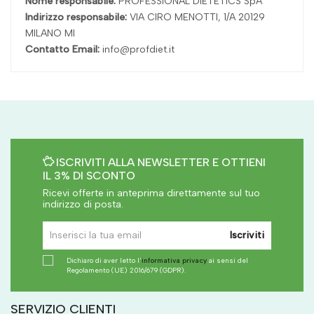
Nome responsabile:
PROFESSIONAL DIETETICS SpA
Indirizzo responsabile:
VIA CIRO MENOTTI, 1/A 20129
MILANO MI
Contatto Email:
info@profdiet.it
ISCRIVITI ALLA NEWSLETTER E OTTIENI
IL 3% DI SCONTO
Ricevi offerte in anteprima direttamente sul tuo
indirizzo di posta.
Iscriviti
Dichiaro di aver letto l'
informativa privacy
ai sensi del
Regolamento (UE) 2016/679 (GDPR).
SERVIZIO CLIENTI