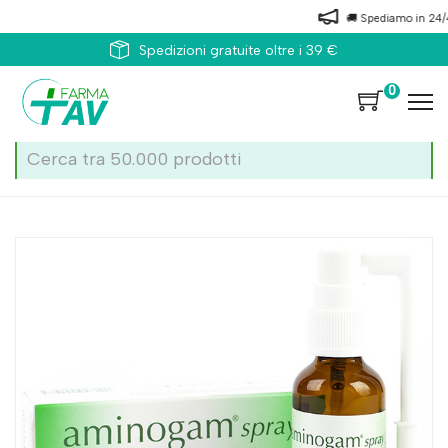
🚚 Spediamo in 24/48 o
Spedizioni gratuite oltre i 39 €
0
Home
Catalogo
/
Medicazione
/
Disinfettanti e medicazioni
Aminogam Spray 15ml