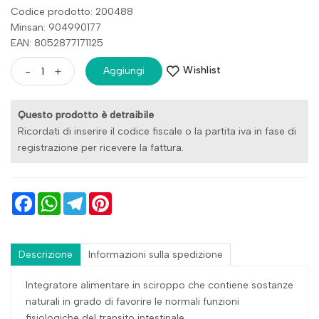
Codice prodotto: 200488
Minsan:
904990177
EAN: 8052877171125
Wishlist
-
+
Aggiungi
Questo prodotto è detraibile
Ricordati di inserire il codice fiscale o la partita iva in fase di
registrazione per ricevere la fattura.
Facebook
WhatsApp
Telegram
Pinterest
Descrizione
Informazioni sulla spedizione
Integratore alimentare in sciroppo che contiene sostanze
naturali in grado di favorire le normali funzioni
fisiologiche del transito intestinale.