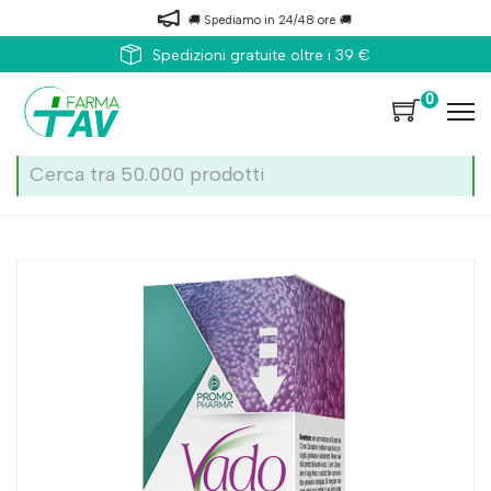
🚚 Spediamo in 24/48 ore 🚚
Spedizioni gratuite oltre i 39 €
0
Home
Catalogo
/
Apparato digerente
/
Stipsi e transito intestinale
Promopharma Vado Sciroppo Fichi Man 150ml