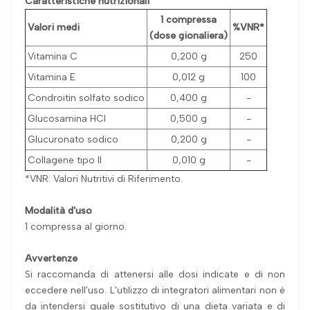
Caratteristiche nutrizionali
1 compressa
Valori medi
%VNR*
(dose gionaliera)
Vitamina C
0,200 g
250
Vitamina E
0,012 g
100
Condroitin solfato sodico
0,400 g
-
Glucosamina HCl
0,500 g
-
Glucuronato sodico
0,200 g
-
Collagene tipo II
0,010 g
-
*VNR: Valori Nutritivi di Riferimento.
Modalità d'uso
1 compressa al giorno.
Avvertenze
Si raccomanda di attenersi alle dosi indicate e di non
eccedere nell'uso. L'utilizzo di integratori alimentari non è
da intendersi quale sostitutivo di una dieta variata e di