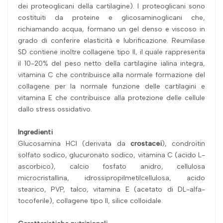
dei proteoglicani della cartilagine). I proteoglicani sono
costituiti da proteine e glicosaminoglicani che,
richiamando acqua, formano un gel denso e viscoso in
grado di conferire elasticità e lubrificazione. Reumilase
SD contiene inoltre collagene tipo II, il quale rappresenta
il 10-20% del peso netto della cartilagine ialina integra,
vitamina C che contribuisce alla normale formazione del
collagene per la normale funzione delle cartilagini e
vitamina E che contribuisce alla protezione delle cellule
dallo stress ossidativo.
Ingredienti
Glucosamina HCl (derivata da
crostacei
), condroitin
solfato sodico, glucuronato sodico, vitamina C (acido L-
ascorbico), calcio fosfato anidro, cellulosa
microcristallina, idrossipropilmetilcellulosa, acido
stearico, PVP, talco, vitamina E (acetato di DL-alfa-
tocoferile), collagene tipo II, silice colloidale.