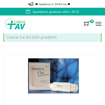
🚚 Spediamo in 24/48 ore 🚚
Spedizioni gratuite oltre i 39 €
0
Home
Catalogo
/
Naso
Rinorex Flu Doccia Nasale 10fl