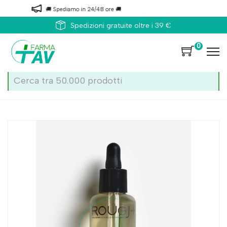
🚚 Spediamo in 24/48 ore 🚚
Spedizioni gratuite oltre i 39 €
0
Home
Catalogo
/
Rougj Olio Argan Viso/Corpo/Capelli 30 ml