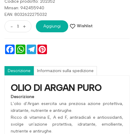
Codice prodotto: 202352
Minsan:
942455940
EAN: 8032622275032
Wishlist
-
+
Aggiungi
Facebook
WhatsApp
Telegram
Pinterest
Descrizione
Informazioni sulla spedizione
OLIO DI ARGAN PURO
Descrizione
L’olio d’Argan esercita una preziosa azione protettiva,
idratante, nutriente e antirughe.
Ricco di vitamina E, A ed F, antiradicali e antiossidanti,
svolge un'azione protettiva, idratante, emolliente,
nutriente e antirughe.