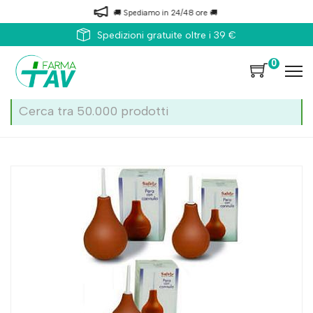
🚚 Spediamo in 24/48 ore 🚚
Spedizioni gratuite oltre i 39 €
0
Home
Catalogo
/
Apparato digerente
/
Stipsi e transito intestinale
Safety Pera Cannula 10 Capacita' 365c