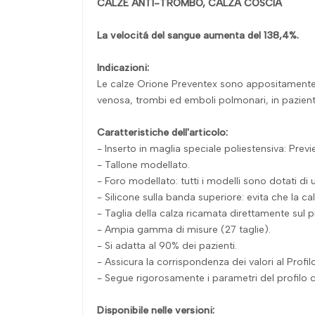
CALZE ANTI-TROMBO, CALZA COSCIA
La velocitá del sangue aumenta del 138,4%.
Indicazioni:
Le calze Orione Preventex sono appositamente di
venosa, trombi ed emboli polmonari, in pazienti
Caratteristiche dell'articolo:
- Inserto in maglia speciale poliestensiva: Previ
- Tallone modellato.
- Foro modellato: tutti i modelli sono dotati di
- Silicone sulla banda superiore: evita che la 
- Taglia della calza ricamata direttamente sul pie
- Ampia gamma di misure (27 taglie).
- Si adatta al 90% dei pazienti.
- Assicura la corrispondenza dei valori al Profilo
- Segue rigorosamente i parametri del profilo c
Disponibile nelle versioni: