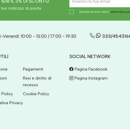
IENI IL 3% DI SCONTO
tuo indirizzo di posta.
Dichiaro di aver letto l'
informativa p
-Venerdì: 10:00 - 13:00 / 17:00 - 19:30
333/454316
TILI
SOCIAL NETWORK
ione
Pagamenti
Pagina Facebook
ioni
Resi e diritto di
Pagina Instagram
recesso
 Policy
Cookie Policy
ativa Privacy