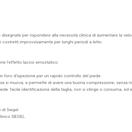
segnate per rispondere alla necessitá clinica di aumentare la veloci
 costretti improvvisamente per lunghi periodi a letto.
ene l'effetto laccio emostatico.
 un foro d'ispezione per un rapido controllo del piede.
calza si muova, e permette di avere una buona compressione, senza risc
de: facile identificazione della taglia, non si stinge o consuma, ed evit
 di Siegel.
linico SIEGEL.