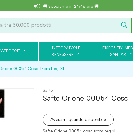
🚚 Spediamo in 24/48 ore 🚚
INTEGRATORI E
DISPOSITIVI MED
CATEGORIE
BENESSERE
SANITARI
 Orione 00054 Cosc Trom Reg Xl
Safte
Safte Orione 00054 Cosc 
Avvisami quando disponibile
Safte Orione 00054 cosc trom reg xl