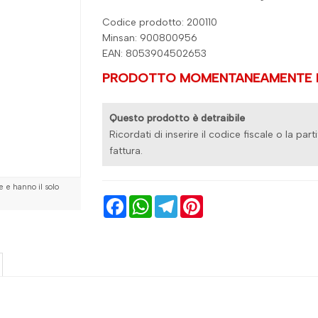
Codice prodotto: 200110
Minsan:
900800956
EAN: 8053904502653
PRODOTTO MOMENTANEAMENTE N
Questo prodotto è detraibile
Ricordati di inserire il codice fiscale o la part
fattura.
 e hanno il solo
Facebook
WhatsApp
Telegram
Pinterest