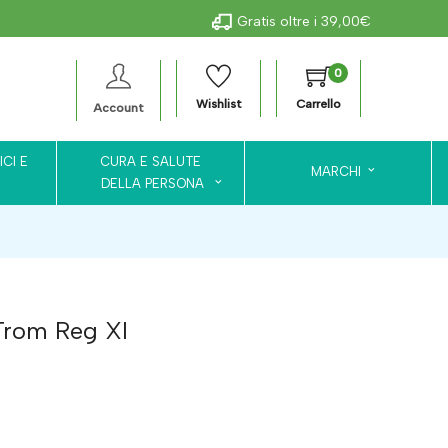
Gratis oltre i 39,00€
0
Wishlist
Carrello
Account
ICI E
CURA E SALUTE
MARCHI
DELLA PERSONA
Trom Reg Xl