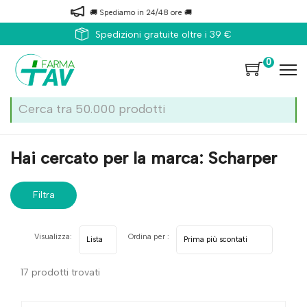
🚚 Spediamo in 24/48 ore 🚚
Spedizioni gratuite oltre i 39 €
0
Home
Marche parafarmaci
Scharper
Hai cercato per la marca: Scharper
Filtra
risultati
Visualizza:
Ordina per :
17 prodotti trovati