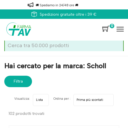
🚚 Spediamo in 24/48 ore 🚚
Spedizioni gratuite oltre i 39 €
0
Home
Marche parafarmaci
Scholl
Hai cercato per la marca: Scholl
Filtra
risultati
Visualizza:
Ordina per :
102 prodotti trovati