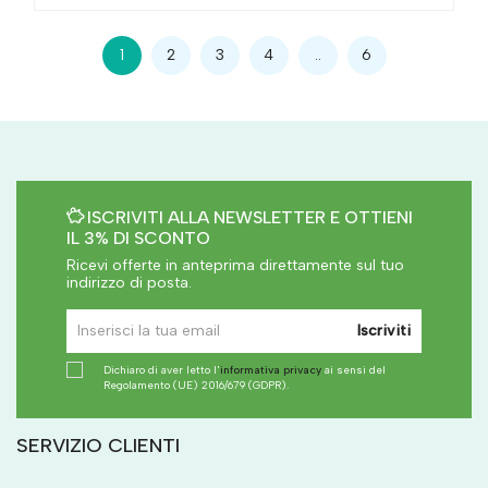
1
2
3
4
..
6
ISCRIVITI ALLA NEWSLETTER E OTTIENI
IL 3% DI SCONTO
Ricevi offerte in anteprima direttamente sul tuo
indirizzo di posta.
Iscriviti
Dichiaro di aver letto l'
informativa privacy
ai sensi del
Regolamento (UE) 2016/679 (GDPR).
SERVIZIO CLIENTI