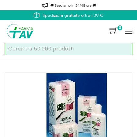
🚚 Spediamo in 24/48 ore 🚚
Spedizioni gratuite oltre i 39 €
0
Home
Catalogo
/
Corpo
/
Igiene corpo
Sebapharma Gmbh & Co. Kg Sebamed Det Liq 1000ml