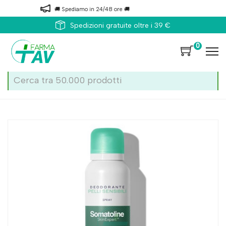
🚚 Spediamo in 24/48 ore 🚚
Spedizioni gratuite oltre i 39 €
0
Home
Catalogo
/
Somatoline Deodorante Spray Pelli Sensibili 150ml