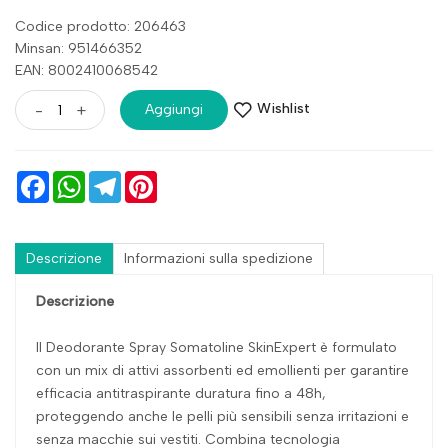
Codice prodotto: 206463
Minsan:
951466352
EAN: 8002410068542
Wishlist
-
+
Aggiungi
Facebook
WhatsApp
Telegram
Pinterest
Descrizione
Informazioni sulla spedizione
Descrizione
Il Deodorante Spray Somatoline SkinExpert è formulato
con un mix di attivi assorbenti ed emollienti per garantire
efficacia antitraspirante duratura fino a 48h,
proteggendo anche le pelli più sensibili senza irritazioni e
senza macchie sui vestiti. C
ombina tecnologia