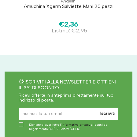
Angelini
Amuchina Xgerm Salviette Mani 20 pezzi
€2,36
Listino: €2,95
ISCRIVITI ALLA NEWSLETTER E OTTIENI
IL 3% DI SCONTO
Ricevi offerte in anteprima direttamente sul tuo
indirizzo di posta.
Iscriviti
Dichiaro di aver letto l'
informativa privacy
ai sensi del
Regolamento (UE) 2016/679 (GDPR).