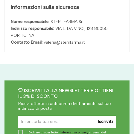
Informazioni sulla sicurezza
Nome responsabile:
STERILFARMA Srl
Indirizzo responsabile:
VIA L. DA VINCI, 128 80055
PORTICI NA
Contatto Email:
valeria@sterilfarma.it
ISCRIVITI ALLA NEWSLETTER E OTTIENI
IL 3% DI SCONTO
Ricevi offerte in anteprima direttamente sul tuo
indirizzo di posta.
Iscriviti
Dichiaro di aver letto l'
informativa privacy
ai sensi del