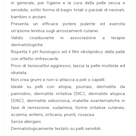
in generale, per l'igiene e la cura della pelle secca e
sensibile, sotto forma di bagni totali o parziali di neonati,
bambini o anziani.
Presenta un efficace potere pulente ed esercita
un'azione lenitiva sugli arrossamenti cutanei.
Valido coadiuvante in associazione a terapie
dermatologiche.
Rispetta il pH fisiologico ed il film idrolipidico della pelle
con effetto rinfrescante.
Privo di tensioattivi aggressivi, lascia la pelle morbida ed
idratata.
Non crea grumi e non si attacca a peli o capelli.
Ideale su pelli con atopia, psoriasi, dermatite da
pannolino, dermatite irritativa (DIC), dermatite atopica
(DAC), dermatite seborroica, malattie esantematiche in
fase di remissione, sudamina, forme irritative cutanee,
eczema, eritemi, orticaria, pruriti, rosacea.
Senza allergeni.
Dermatologicamente testato su pelli sensibili.