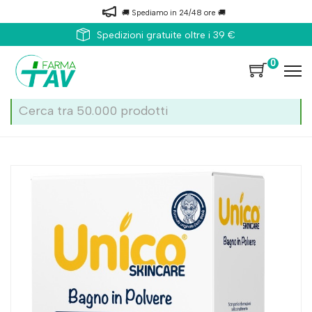
🚚 Spediamo in 24/48 ore 🚚
Spedizioni gratuite oltre i 39 €
0
Home
Catalogo
/
Infanzia
/
Igiene bambino
/
Detergenti Igiene
Sterilfarma Unico Bagno Neon Bb 10bust 15g