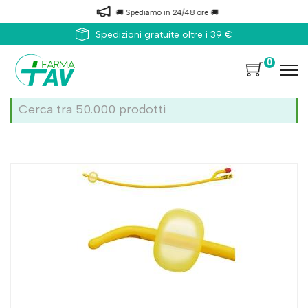
🚚 Spediamo in 24/48 ore 🚚
Spedizioni gratuite oltre i 39 €
0
Home
Catalogo
/
Incontinenza
/
Cateteri e altri accessori
Teleflex Medical Rusch Gold P Ad 2v Ch20 15 1pz