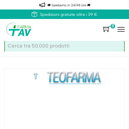
🚚 Spediamo in 24/48 ore 🚚
Spedizioni gratuite oltre i 39 €
0
Home
Catalogo
/
Capelli
/
Shampoo
Teofarma Genisol Shampoo 100ml