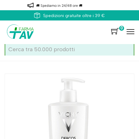
🚚 Spediamo in 24/48 ore 🚚
Spedizioni gratuite oltre i 39 €
0
Home
Catalogo
/
Capelli
/
Caduta
/
Topici contro la caduta dei capelli
Vichy Dercos Shampoo Energizzante 400ml