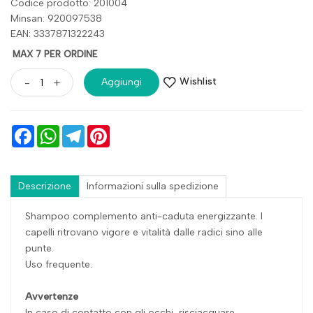
Codice prodotto: 201004
Minsan:
920097538
EAN: 3337871322243
MAX 7 PER ORDINE
Wishlist
-
+
Aggiungi
Facebook
WhatsApp
Telegram
Pinterest
Descrizione
Informazioni sulla spedizione
Shampoo complemento anti-caduta energizzante. I
capelli ritrovano vigore e vitalità dalle radici sino alle
punte.
Uso frequente.
Avvertenze
In caso di contatto con gli occhi, risciacquare